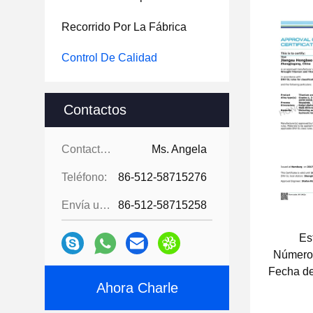
Recorrido Por La Fábrica
Control De Calidad
Contactos
Contactos:
Ms. Angela
Teléfono:
86-512-58715276
Envía un fax.:
86-512-58715258
Es
Númer
Fecha de
Ahora Charle