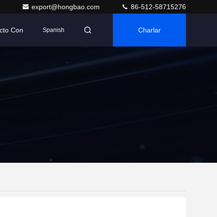
export@hongbao.com
86-512-58715276
cto Con
Charlar
Spanish