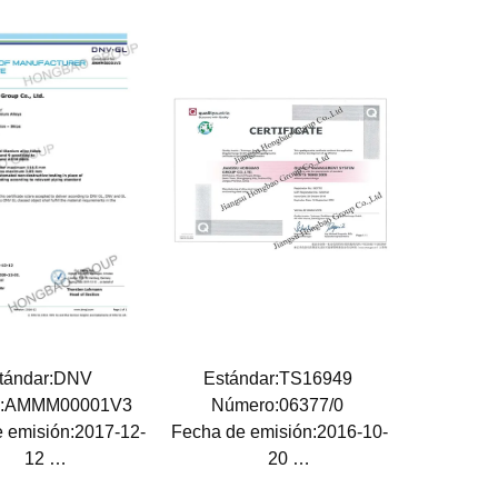
tándar:DNV
Estándar:TS16949
o:AMMM00001V3
Número:06377/0
 emisión:2017-12-
Fecha de emisión:2016-10-
12
20
Fecha de
Fecha de