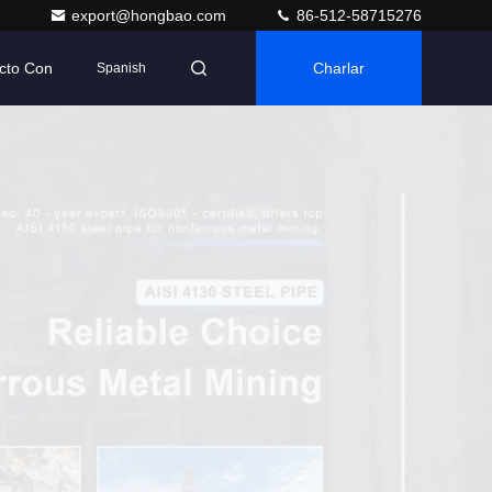
export@hongbao.com
86-512-58715276
cto Con
Charlar
Spanish