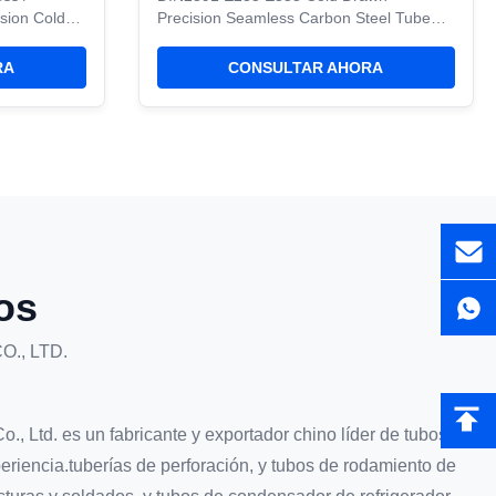
sion Cold-
Precision Seamless Carbon Steel Tube
Round Seasmless Steel Tube Description
andard:
Product Name : EN 10305-1 E235 E355
RA
CONSULTAR AHORA
cision Cold-
+N cold drawn precision products
be widely
seamless steel tube and pipe Shape :
nsion
Round Outer Diameter: 5 - 250 mm
0 Wall
Thickness: 2 - 30 mm Grade : 20# 45#
25Mn Q345 ID ...
os
., LTD.
, Ltd. es un fabricante y exportador chino líder de tubos y
eriencia.tuberías de perforación, y tubos de rodamiento de