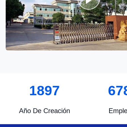
1958
70
Año De Creación
Empl