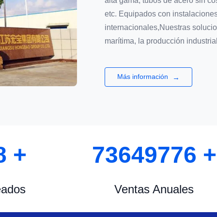
alta gama, tubos de acero sin co
etc. Equipados con instalaciones
internacionales,Nuestras solucio
marítima, la producción industria
Más información
→
0
+
76000000
+
eados
Ventas Anuales