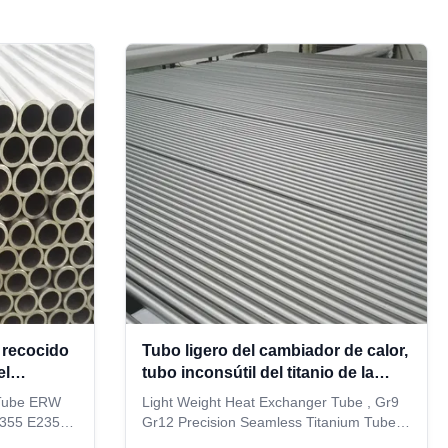
 recocido
Tubo ligero del cambiador de calor,
el
tubo inconsútil del titanio de la
35 del
precisión de Gr9 Gr12
 Tube ERW
Light Weight Heat Exchanger Tube , Gr9
E355 E235
Gr12 Precision Seamless Titanium Tube
cation: End
Description Titanium tubes are the ninth