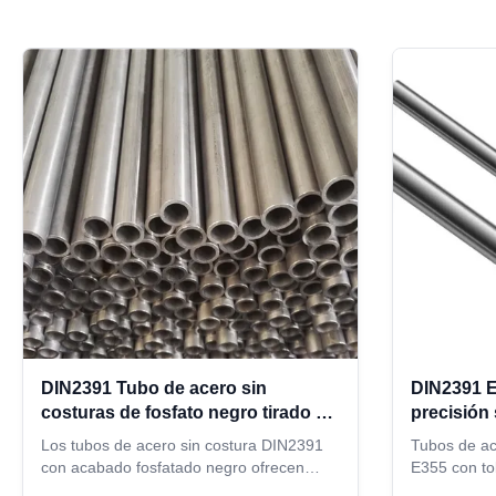
DIN2391 Tubo de acero sin
DIN2391 E
costuras de fosfato negro tirado en
precisión 
frío para sistemas hidráulicos
con 6-120
Los tubos de acero sin costura DIN2391
Tubos de ac
hidráulico
con acabado fosfatado negro ofrecen
E355 con to
durabilidad, resistencia a la corrosión y
superficial l