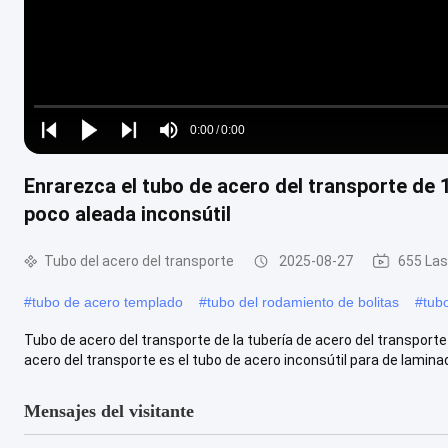
Loaded
:
0%
0:00
/
0:00
Play
Play
Play
Mute
Current
Duration
next
next
Enrarezca el tubo de acero del transporte de
Time
poco aleada inconsútil
Tubo del acero del transporte
2025-08-27
655 Las
#
tubo de acero templado
#
tubo del rodamiento de bolitas
#
tub
Tubo de acero del transporte de la tubería de acero del transporte 
acero del transporte es el tubo de acero inconsútil para de laminad
Mensajes del visitante