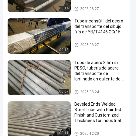
alto contacto
Tubo del acero del transporte
00:14
2025-08-27
Tubo inconsútil del acero
del transporte del dibujo
frío de YB/T4146 GCr15
en
Tubo del acero del transporte
2025-08-27
00:15
Tubo de acero 3.5m m
PESO, tubería de acero
del transporte de
laminado en caliente de la
precisión de las piezas de
automóvil
Tubo del acero del transporte
00:07
2025-08-24
Beveled Ends Welded
Steel Tube with Painted
Finish and Customized
Thickness for Industrial
Applications
Tubo de acero soldado con au
00:11
2025-12-20