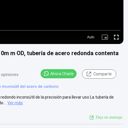
Auto
Picture-
Fullscre
in-
Picture
 10m m OD, tubería de acero redonda contenta
Ahora Charle
Compartir
 opiniones
o inconsútil del acero de carbono
redondo inconsútil de la precisión para llevar uso La tubería de
o...
Ver más
Deja un mensaje.